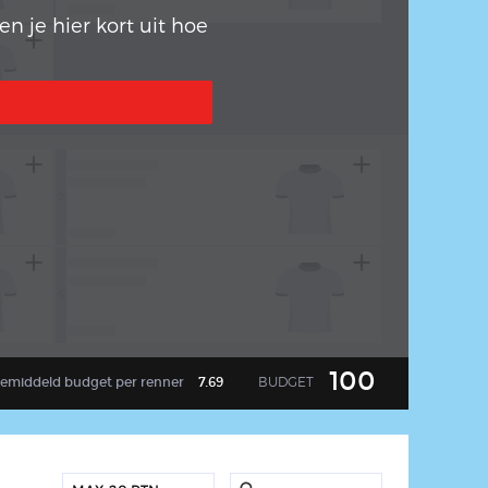
n je hier kort uit hoe
2
arrow_back
5
100
BUDGET
emiddeld
budget per renner
7.69