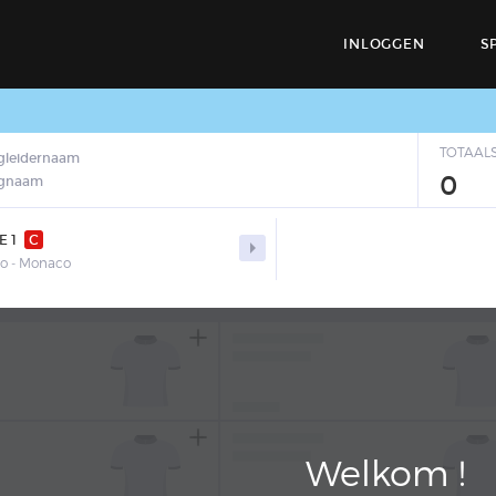
INLOGGEN
S
TOTAAL
gleidernaam
0
egnaam
E 1
C

o - Monaco
Welkom !