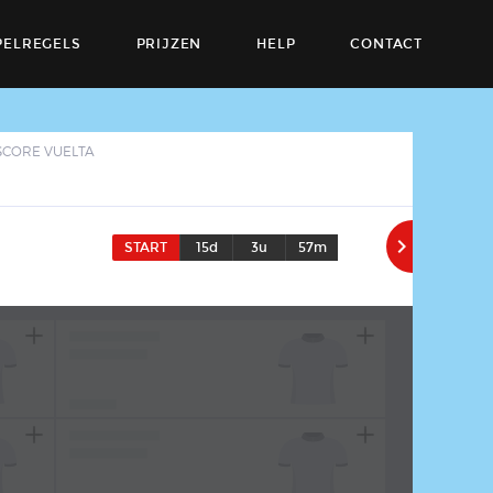
PELREGELS
PRIJZEN
HELP
CONTACT
SCORE VUELTA

START
15d
3u
57m