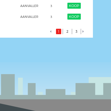
KOOP
AANVALLER
3
KOOP
AANVALLER
3
1
2
3