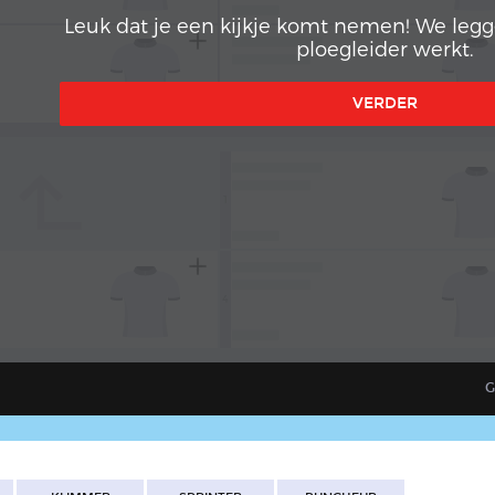
Leuk dat je een kijkje komt nemen! We legge
ploegleider werkt.
VERDER
subdirectory_arrow_left
1
4
G