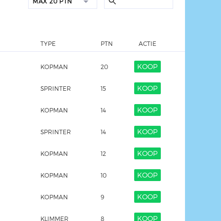
MAX
20 PTN
TYPE
PTN
ACTIE
KOOP
KOPMAN
20
KOOP
SPRINTER
15
KOOP
KOPMAN
14
KOOP
SPRINTER
14
KOOP
KOPMAN
12
KOOP
KOPMAN
10
KOOP
KOPMAN
9
KOOP
KLIMMER
8