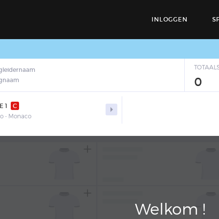
INLOGGEN
S
TOTAAL
gleidernaam
0
egnaam
E 1
C

o - Monaco
Welkom !