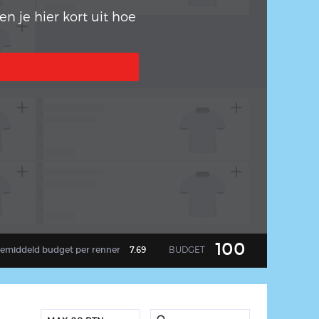
n je hier kort uit hoe
2
arrow_back
5
100
BUDGET
emiddeld
budget per renner
7.69