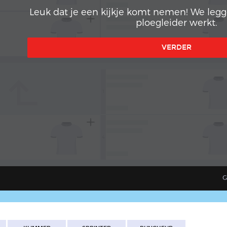
Leuk dat je een kijkje komt nemen! We legge
ploegleider werkt.
VERDER
subdirectory_arrow_left
1
4
G