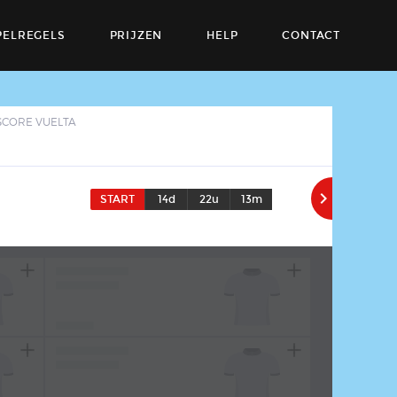
PELREGELS
PRIJZEN
HELP
CONTACT
SCORE VUELTA

START
14d
22u
13m