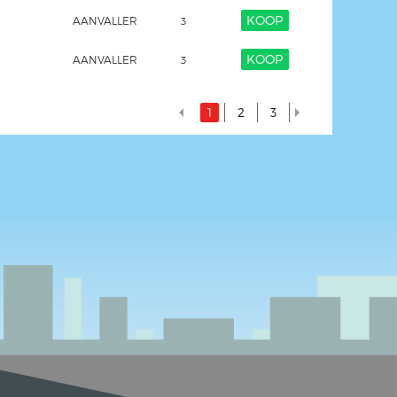
KOOP
AANVALLER
3
KOOP
AANVALLER
3
1
2
3