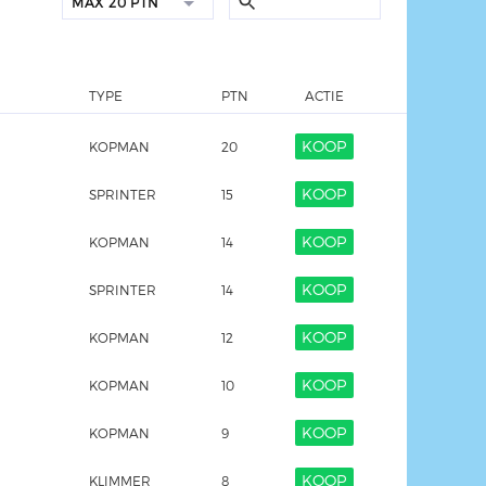
MAX
20 PTN
TYPE
PTN
ACTIE
KOOP
KOPMAN
20
KOOP
SPRINTER
15
KOOP
KOPMAN
14
KOOP
SPRINTER
14
KOOP
KOPMAN
12
KOOP
KOPMAN
10
KOOP
KOPMAN
9
KOOP
KLIMMER
8