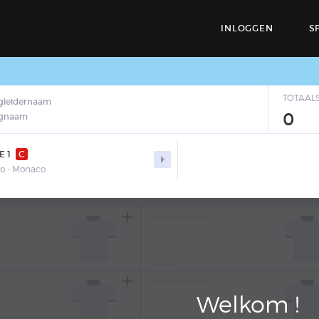
INLOGGEN
S
TOTAAL
gleidernaam
0
egnaam
E 1
C

o - Monaco
Welkom !