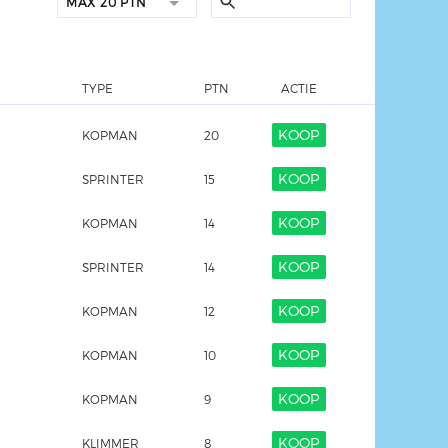
MAX
20 PTN
TYPE
PTN
ACTIE
KOOP
KOPMAN
20
KOOP
SPRINTER
15
KOOP
KOPMAN
14
KOOP
SPRINTER
14
KOOP
KOPMAN
12
KOOP
KOPMAN
10
KOOP
KOPMAN
9
KOOP
KLIMMER
8