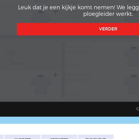
Leuk dat je een kijkje komt nemen! We legge
ploegleider werkt.
VERDER
subdirectory_arrow_left
1
4
G