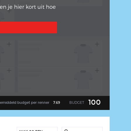
n je hier kort uit hoe
2
arrow_back
5
100
BUDGET
emiddeld
budget per renner
7.69