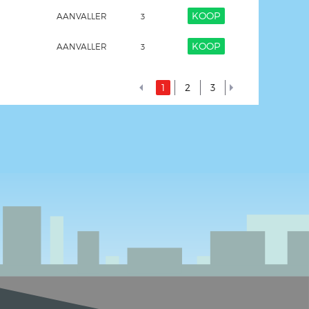
KOOP
AANVALLER
3
KOOP
AANVALLER
3
1
2
3