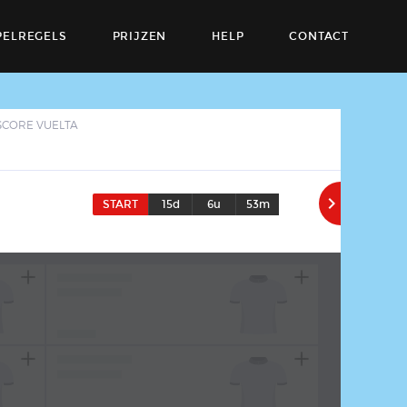
PELREGELS
PRIJZEN
HELP
CONTACT
SCORE VUELTA

START
15d
6u
53m