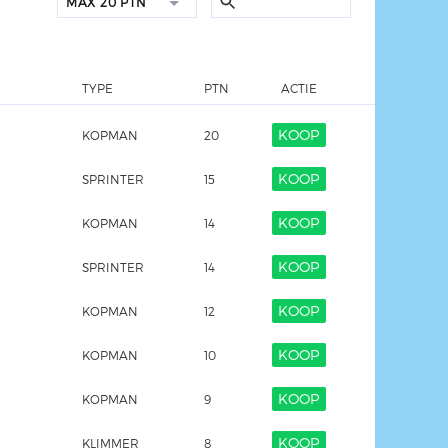
MAX
20 PTN
TYPE
PTN
ACTIE
KOOP
KOPMAN
20
KOOP
SPRINTER
15
KOOP
KOPMAN
14
KOOP
SPRINTER
14
KOOP
KOPMAN
12
KOOP
KOPMAN
10
KOOP
KOPMAN
9
KOOP
KLIMMER
8