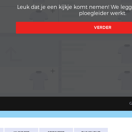
Leuk dat je een kijkje komt nemen! We legge
ploegleider werkt.
VERDER
subdirectory_arrow_left
1
4
G