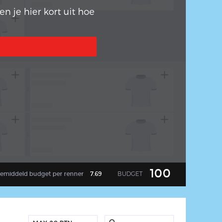
n je hier kort uit hoe
2
arrow_back
5
100
BUDGET
emiddeld
budget per renner
7.69