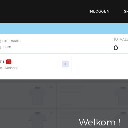
INLOGGEN
S
TOTAAL
gleidernaam
0
egnaam
E 1
C

o - Monaco
Welkom !