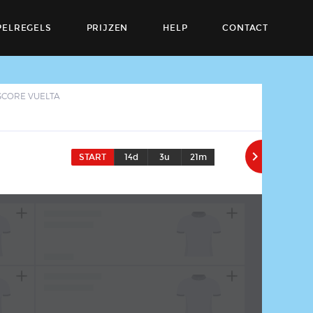
PELREGELS
PRIJZEN
HELP
CONTACT
SCORE VUELTA

START
14d
3u
21m