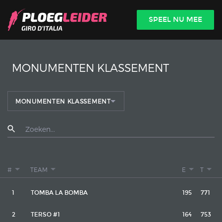

SPEEL NU MEE
INLOGGEN
MONUMENTEN KLASSEMENT
MONUMENTEN KLASSEMENT
#
TEAM
E
T
1
TOMBA LA BOMBA
195
771
2
TERSO #1
164
753