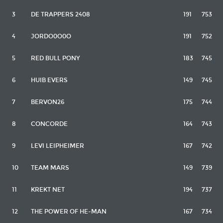
3
DE TRAPPERS 2408
191
753
4
JORDO0O0O
191
752
5
RED BULL PONY
183
745
6
HUIB EVERS
149
745
7
BERVON26
175
744
8
CONCORDE
164
743
9
LEVI LEIPHEIMER
167
742
10
TEAM MARS
149
739
11
KREKT NET
194
737
12
THE POWER OF HE-MAN
167
734