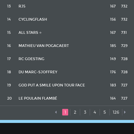
13
RJ5
167
732
14
CYCLINGFLASH
156
732
15
ALL STARS ⭐️
167
731
16
MATHIEU VAN POGACAERT
185
729
17
RC GOESTING
149
728
18
DU MARC-SJOFFREY
176
728
19
GOD PUT A SMILE UPON TOUR FACE
183
727
20
LE POULAIN FLAMBÉ
164
727
1
2
3
4
5
126