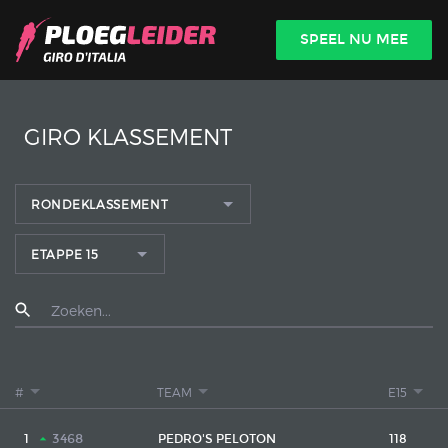

SPEEL NU MEE
INLOGGEN
GIRO KLASSEMENT
RONDEKLASSEMENT
ETAPPE 15
#
TEAM
E15
3468
1
PEDRO'S PELOTON
118