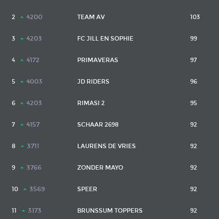
4200
2
TEAM AV
103
4203
3
FC JILL EN SOPHIE
99
4172
4
PRIMAVERAS
97
4003
5
JD RIDERS
96
4203
6
RIMASI 2
95
4157
7
SCHAAR 2698
92
3711
8
LAURENS DE VRIES
92
3766
9
ZONDER MAYO
92
3569
10
SPEER
92
3173
11
BRUNSSUM TOPPERS
92