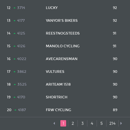
3714
12
LUCKY
92
4177
13
YANYOR'S BIKERS
92
4125
14
REESTNOGSTEEDS
91
4126
15
MANOLO CYCLING
91
4022
16
AVECARENSMAN
90
3862
17
VULTURES
90
3525
18
ARITEAM 1518
90
4170
19
SHORTRICH
90
4187
20
FRW CYCLING
89
1
2
3
4
5
214