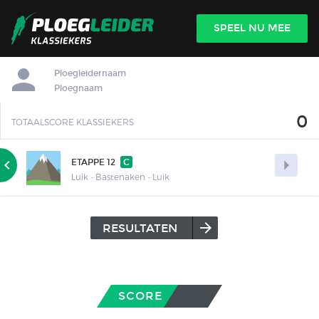

SPEEL NU MEE
INLOGGEN
Ploegleidernaam
Ploegnaam
0
TOTAALSCORE KLASSIEKERS


ETAPPE 12
C
Luik - Bastenaken - Luik
arrow_forward
RESULTATEN
SCORE