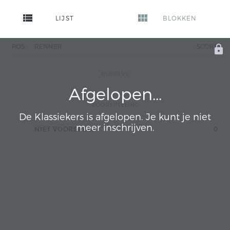
view_list
view_module
LIJST
BLOKKEN
POS.
RENNER
SCORE
RESERVE
Afgelopen...
VOORSPELLING
De Klassiekers is afgelopen. Je kunt je niet
meer inschrijven.
NIET VOORSPELD
0