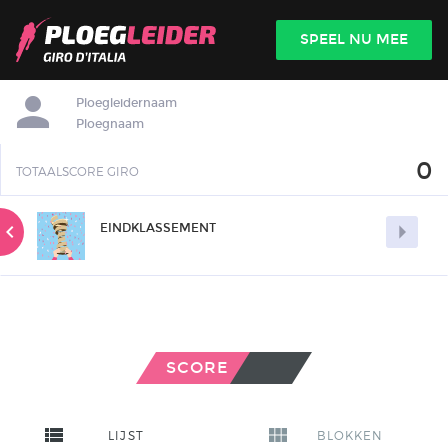

SPEEL NU MEE
INLOGGEN
Ploegleidernaam
Ploegnaam
0
TOTAALSCORE GIRO


EINDKLASSEMENT
SCORE
view_list
view_module
LIJST
BLOKKEN