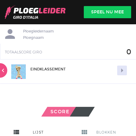

SPEEL NU MEE
INLOGGEN
Ploegleidernaam
Ploegnaam
0
TOTAALSCORE GIRO


EINDKLASSEMENT
SCORE
view_list
view_module
LIJST
BLOKKEN